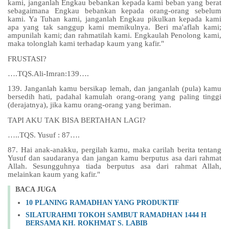
kami, janganlah Engkau bebankan kepada kami beban yang berat
sebagaimana Engkau bebankan kepada orang-orang sebelum
kami. Ya Tuhan kami, janganlah Engkau pikulkan kepada kami
apa yang tak sanggup kami memikulnya. Beri ma'aflah kami;
ampunilah kami; dan rahmatilah kami. Engkaulah Penolong kami,
maka tolonglah kami terhadap kaum yang kafir."
FRUSTASI?
….TQS.Ali-Imran:139….
139. Janganlah kamu bersikap lemah, dan janganlah (pula) kamu
bersedih hati, padahal kamulah orang-orang yang paling tinggi
(derajatnya), jika kamu orang-orang yang beriman.
TAPI AKU TAK BISA BERTAHAN LAGI?
…..TQS. Yusuf : 87….
87. Hai anak-anakku, pergilah kamu, maka carilah berita tentang
Yusuf dan saudaranya dan jangan kamu berputus asa dari rahmat
Allah. Sesungguhnya tiada berputus asa dari rahmat Allah,
melainkan kaum yang kafir."
BACA JUGA
10 PLANING RAMADHAN YANG PRODUKTIF
SILATURAHMI TOKOH SAMBUT RAMADHAN 1444 H
BERSAMA KH. ROKHMAT S. LABIB