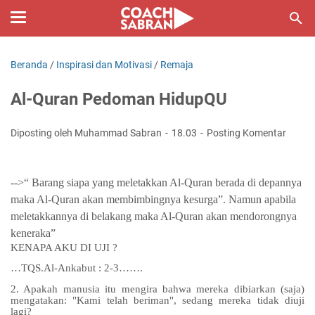
Beranda
/
Inspirasi dan Motivasi
/
Remaja
Al-Quran Pedoman HidupQU
Diposting oleh Muhammad Sabran
18.03
Posting Komentar
-->“ Barang siapa yang meletakkan Al-Quran berada di depannya
maka Al-Quran akan membimbingnya kesurga”. Namun apabila
meletakkannya di belakang maka Al-Quran akan mendorongnya
keneraka”
KENAPA AKU DI UJI ?
…TQS.Al-Ankabut : 2-3…….
2. Apakah manusia itu mengira bahwa mereka dibiarkan (saja)
mengatakan: "Kami telah beriman", sedang mereka tidak diuji
lagi?