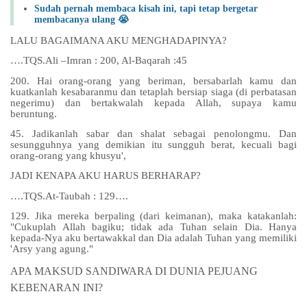
Sudah pernah membaca kisah ini, tapi tetap bergetar
membacanya ulang 😭
LALU BAGAIMANA AKU MENGHADAPINYA?
….TQS.Ali –Imran : 200, Al-Baqarah :45
200. Hai orang-orang yang beriman, bersabarlah kamu dan
kuatkanlah kesabaranmu dan tetaplah bersiap siaga (di perbatasan
negerimu) dan bertakwalah kepada Allah, supaya kamu
beruntung.
45. Jadikanlah sabar dan shalat sebagai penolongmu. Dan
sesungguhnya yang demikian itu sungguh berat, kecuali bagi
orang-orang yang khusyu',
JADI KENAPA AKU HARUS BERHARAP?
….TQS.At-Taubah : 129….
129. Jika mereka berpaling (dari keimanan), maka katakanlah:
"Cukuplah Allah bagiku; tidak ada Tuhan selain Dia. Hanya
kepada-Nya aku bertawakkal dan Dia adalah Tuhan yang memiliki
'Arsy yang agung."
APA MAKSUD SANDIWARA DI DUNIA PEJUANG
KEBENARAN INI?