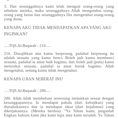
3. Dan sesungguhnya kami telah menguji orang-orang yang
sebelum mereka, maka sesungguhnya Allah mengetahui orang-
orang yang benar dan sesungguhnya Dia mengetahui orang-orang
yang dusta.
KENAPA AKU TIDAK MENDAPATKAN APA YANG AKU
INGINKAN?
….TQS.Al-Baqarah : 216….
216. Diwajibkan atas kamu berperang, padahal berperang itu
adalah sesuatu yang kamu benci. Boleh jadi kamu membenci
sesuatu, padahal ia amat baik bagimu, dan boleh jadi (pula) kamu
menyukai sesuatu, padahal ia amat buruk bagimu; Allah
mengetahui, sedang kamu tidak mengetahui.
KENAPA UJIAN SEBERAT INI?
….TQS.Al-Baqarah : 286….
286. Allah tidak membebani seseorang melainkan sesuai dengan
kesanggupannya. Ia mendapat pahala (dari kebajikan) yang
diusahakannya dan ia mendapat siksa (dari kejahatan) yang
dikerjakannya. (Mereka berdoa): "Ya Tuhan kami, janganlah
Engkau hukum kami jika kami lupa atau kami tersalah. Ya Tuhan