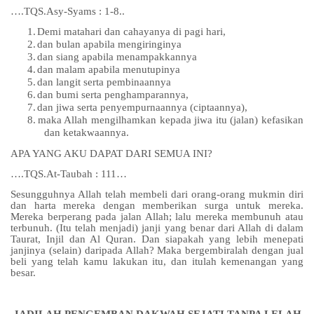
….TQS.Asy-Syams : 1-8..
1.
Demi matahari dan cahayanya di pagi hari,
2.
dan bulan apabila mengiringinya
3.
dan siang apabila menampakkannya
4.
dan malam apabila menutupinya
5.
dan langit serta pembinaannya
6.
dan bumi serta penghamparannya,
7.
dan jiwa serta penyempurnaannya (ciptaannya),
8.
maka Allah mengilhamkan kepada jiwa itu (jalan) kefasikan
dan ketakwaannya.
APA YANG AKU DAPAT DARI SEMUA INI?
….TQS.At-Taubah : 111…
Sesungguhnya Allah telah membeli dari orang-orang mukmin diri
dan harta mereka dengan memberikan surga untuk mereka.
Mereka berperang pada jalan Allah; lalu mereka membunuh atau
terbunuh. (Itu telah menjadi) janji yang benar dari Allah di dalam
Taurat, Injil dan Al Quran. Dan siapakah yang lebih menepati
janjinya (selain) daripada Allah? Maka bergembiralah dengan jual
beli yang telah kamu lakukan itu, dan itulah kemenangan yang
besar.