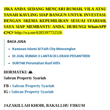
JIKA ANDA
SEDANG MENCARI RUMAH, VILA ATAU
TANAH KAVLING SIAP BANGUN UNTUK INVESTASI.
DENGAN SKEMA KEPEMILIKAN SESUAI SYARIAH,
SAYA SIAP MEMBANTU ANDA.
HUBUNGI WhatsAPP
👉👉
http://wa.me/6285397752526
BACA JUGA
Kawasan Islami Al Fath City Moncongloe
DI JUAL RUMAH 2 LANTAI DI LOKASI PESANTREN
SURTAK Perumahan Rasf Hill's
HORMATKU 🙏
Sabran Property Syariah
FB :
Sabran Property Syariah
IG :
Sabran Property Syariah
JAZAKILLAH KHOIR, BAKALLHU FIIKUM