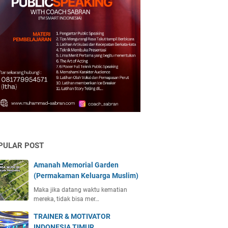
PULAR POST
Amanah Memorial Garden
(Permakaman Keluarga Muslim)
Maka jika datang waktu kematian
mereka, tidak bisa mer…
TRAINER & MOTIVATOR
INDONESIA TIMUR