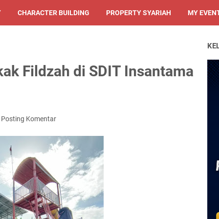
Y
CHARACTER BUILDING
PROPERTY SYARIAH
MY EVEN
KE
kak Fildzah di SDIT Insantama
Posting Komentar