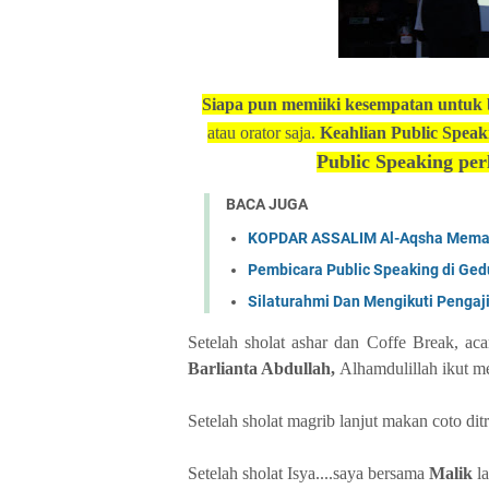
Siapa pun memiiki kesempatan untuk b
atau orator saja.
Keahlian Public Speaki
Public Speaking per
BACA JUGA
KOPDAR ASSALIM Al-Aqsha Mema
Pembicara Public Speaking di Ge
Silaturahmi Dan Mengikuti Pengaj
Setelah sholat ashar dan Coffe Break, ac
Barlianta Abdullah,
Alhamdulillah ikut m
Setelah sholat magrib lanjut makan coto dit
Setelah sholat Isya....saya bersama
Malik
la