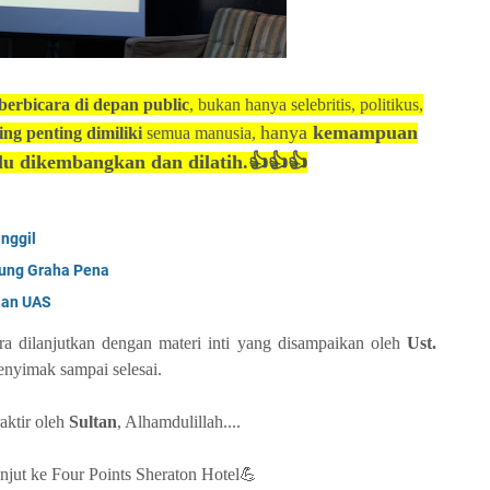
erbicara di depan public
, bukan hanya selebritis, politikus,
hanya
kemampuan
ng penting dimiliki
semua manusia,
lu dikembangkan dan dilatih.👍👍👍
nggil
dung Graha Pena
ian UAS
ara dilanjutkan dengan materi inti yang disampaikan oleh
Ust.
enyimak sampai selesai.
raktir oleh
Sultan
, Alhamdulillah....
njut ke Four Points Sheraton Hotel💪