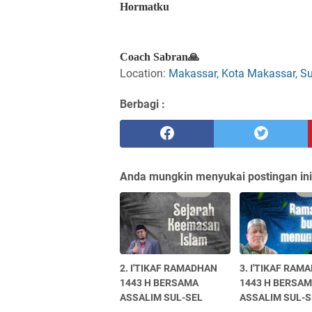
Hormatku
Coach Sabran🙏
Location:
Makassar, Kota Makassar, Su
Berbagi :
Anda mungkin menyukai postingan ini
2. I'TIKAF RAMADHAN
3. I'TIKAF RAM
1443 H BERSAMA
1443 H BERSA
ASSALIM SUL-SEL
ASSALIM SUL-S