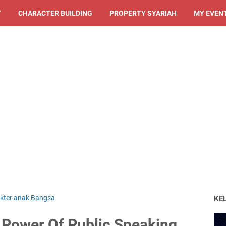
Y
CHARACTER BUILDING
PROPERTY SYARIAH
MY EVEN
ter anak Bangsa
KE
ower Of Public Speaking