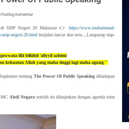
Posting Komentar
gi di SMP Negeri 20 Makassar 👉
https://www.muhammad-
6-smp-negeri-20.html
berjalan lancar dan seru....Langsung siap-
uwwata illā billāhil 'aliyyil azhīmi
an kekuatan Allah yang maha tinggi lagi maha agung
."
 Suplemen tentang
The Power Of Public Speaking
dihadapan
eh MC
Abdi Negara
setelah itu dilanjutkan dengan agenda rutin