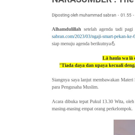
Diposting oleh muhammad sabran
01.55
Alhamdulillah
setelah
agenda tadi pa
sabran.com/2023/03/ngaji-smart-pekan-ke-
siap menuju agenda berikutnya💪
Lā haula wa lā q
"
Tiada daya dan upaya kecuali deng
Siangnya saya lanjut membawakan Materi
para Pengusaha Muslim.
Acara dibuka tepat Pukul 13.30 Wita, ol
masing-masing empat orang perkelompok.