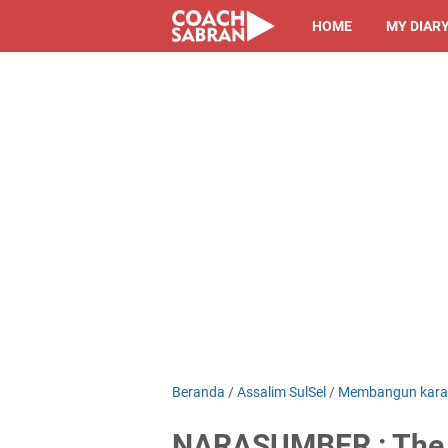
HOME
MY DIAR
Beranda
/
Assalim SulSel
/
Membangun karak
NARASUMBER : The P