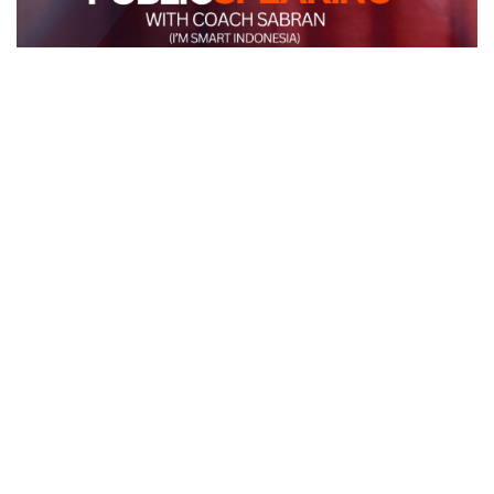
POPULAR POST
Amanah Memorial Garden (Permakaman Keluarga
Muslim)
Maka jika datang waktu kematian mereka, tidak bisa mer…