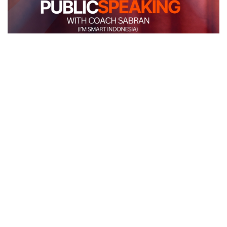
POPULAR POST
Amanah Memorial Garden (Permakaman Keluarga
Muslim)