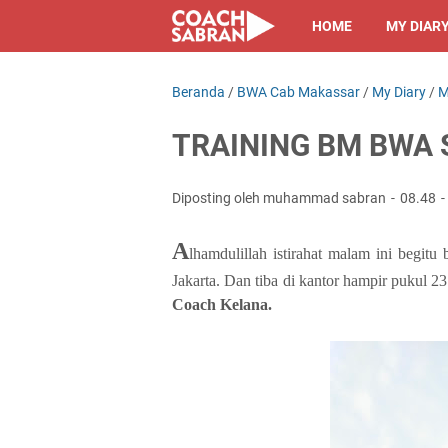
HOME
MY DIAR
Beranda
/
BWA Cab Makassar
/
My Diary
/
M
TRAINING BM BWA 
Diposting oleh muhammad sabran
08.48
A
lhamdulillah istirahat malam ini begitu
Jakarta. Dan tiba di kantor hampir pukul 2
Coach Kelana.