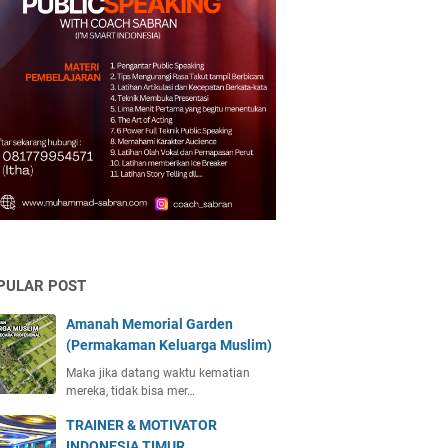
PULAR POST
Amanah Memorial Garden
(Permakaman Keluarga Muslim)
Maka jika datang waktu kematian
mereka, tidak bisa mer…
TRAINER & MOTIVATOR
INDONESIA TIMUR