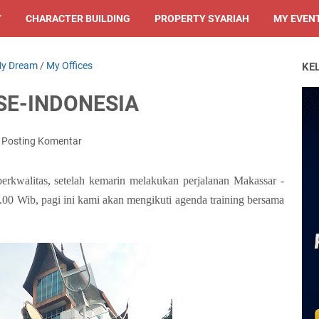
Y
CHARACTER BUILDING
PROPERTY SYARIAH
MY EVEN
y Dream
/
My Offices
KE
SE-INDONESIA
Posting Komentar
 berkwalitas, setelah kemarin melakukan perjalanan Makassar -
3.00 Wib, pagi ini kami akan mengikuti agenda training bersama