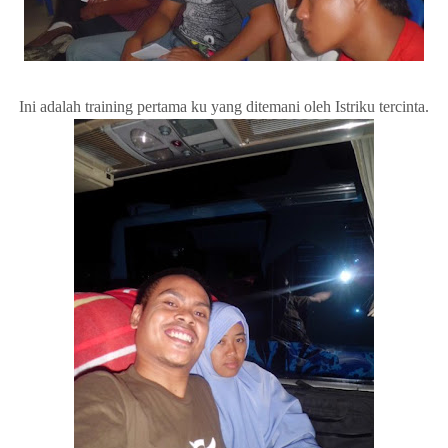
Ini adalah training pertama ku yang ditemani oleh Istriku tercinta.