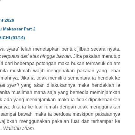
nt 2026
u Makassar Part 2
ICHI (01/14)
a syara’ telah menetapkan bentuk jilbab secara nyata,
k terputus dari atas hingga bawah
. Jika pakaian menutup
rdiri dari beberapa potongan maka bukan termasuk dalam
 wanita muslimah wajib mengenakan pakaian yang lebar
umahnya. Jika ia tidak memiliki sementara ia hendak ke
jat syar’i
yang akan dilakukannya maka hendaklah ia
anita muslimah mana saja yang bersedia meminjamkan
dak ada yang meminjamkan maka ia tidak diperkenankan
nya. Jika ia ke luar rumah dengan tidak menggunakan
 sampai bawah maka ia berdosa meskipun pakaiannya
iwajibkan menggunakan pakaian luar dan terhampar ke
a.
Wallahu a’lam.