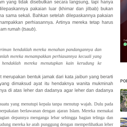
lam yang tidak disebutkan secara langsung, tapi hanya
dilepaskannya pakaian luar (khimar dan jilbab) bukan
sana sama sekali. Bahkan setelah dilepaskannya pakaian
enampakkan perhiasannya. Artinya mereka tetap harus
lam rumah (
tsaub
).
beriman hendaklah mereka menahan pandangannya dan
anlah mereka menampakkan perhiasannya kecuali yang
 hendaklah mereka menutupkan kain kerudung ke
ut merupakan bentuk jamak dari kata
jaibun
yang berarti
PO
, yang dimaksud ayat itu hendaknya wanita mukminah
ya di atas leher dan dadanya agar leher dan dadanya
uatu yang menutupi kepala tanpa menutup wajah. Dulu pada
 berpakaian berlawanan dengan ajaran Islam. Mereka memakai
bagian depannya menganga lebar sehingga bagian telinga dan
udung mereka ke arah punggung dengan memperlihatkan leher