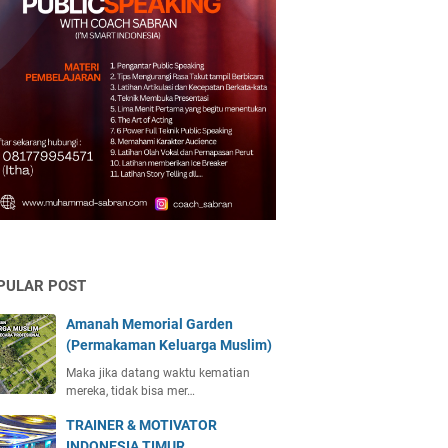
PULAR POST
Amanah Memorial Garden
(Permakaman Keluarga Muslim)
Maka jika datang waktu kematian
mereka, tidak bisa mer…
TRAINER & MOTIVATOR
INDONESIA TIMUR