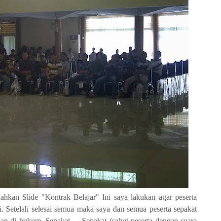
dahkan Slide "Kontrak Belajar" Ini saya lakukan agar peserta
i. Setelah selesai semua maka saya dan semua peserta sepakat
 di hukum, Sepakat......Sepakat (sahut peserta dengan suara