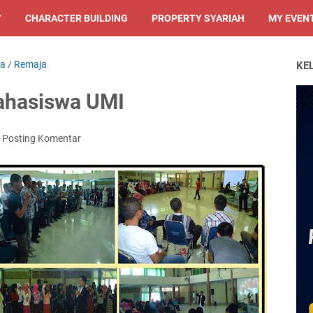
Y
CHARACTER BUILDING
PROPERTY SYARIAH
MY EVEN
sa
/
Remaja
KE
Mahasiswa UMI
Posting Komentar