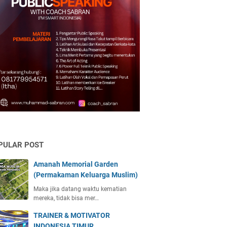
PULAR POST
Amanah Memorial Garden
(Permakaman Keluarga Muslim)
Maka jika datang waktu kematian
mereka, tidak bisa mer…
TRAINER & MOTIVATOR
INDONESIA TIMUR