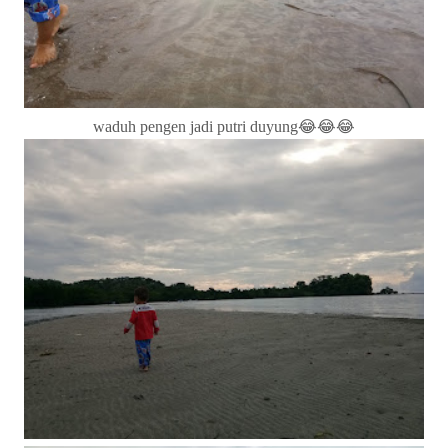
waduh pengen jadi putri duyung😂😂😂