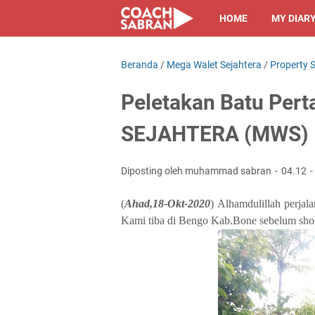
HOME
MY DIAR
Beranda
/
Mega Walet Sejahtera
/
Property 
Peletakan Batu Pe
SEJAHTERA (MWS)
Diposting oleh muhammad sabran
04.12
(
Ahad,18-Okt-2020
) Alhamdulillah perjal
Kami tiba di Bengo Kab.Bone sebelum shol