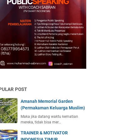
PULAR POST
Amanah Memorial Garden
(Permakaman Keluarga Muslim)
Maka jika datang waktu kematian
mereka, tidak bisa mer…
TRAINER & MOTIVATOR
INDONESIA TIMUR