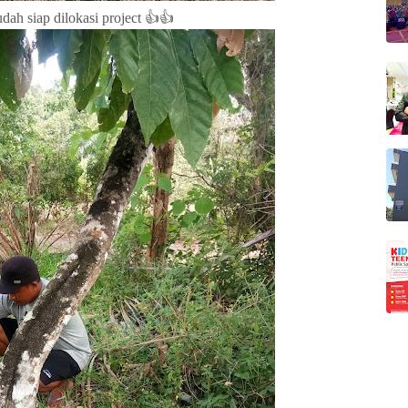
udah siap dilokasi project 👍👍