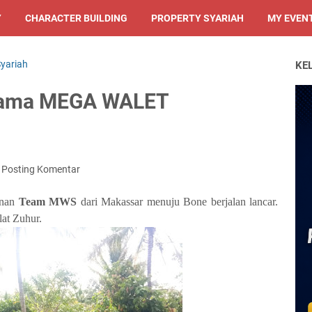
Y
CHARACTER BUILDING
PROPERTY SYARIAH
MY EVEN
Syariah
KE
rtama MEGA WALET
Posting Komentar
anan
Team MWS
dari Makassar menuju Bone berjalan lancar.
at Zuhur.