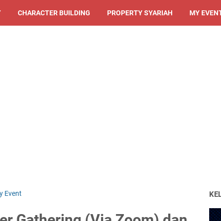
Y
CHARACTER BUILDING
PROPERTY SYARIAH
MY EVEN
y Event
KE
 Gathering (Via Zoom) dan