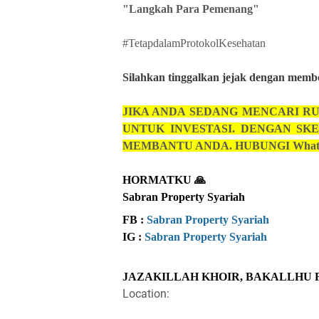
"Langkah Para Pemenang"
#TetapdalamProtokolKesehatan
Silahkan
tinggalkan jejak dengan member
JIKA ANDA
SEDANG MENCARI RU
UNTUK INVESTASI. DENGAN SKE
MEMBANTU ANDA.
HUBUNGI Wha
HORMATKU 🙏
Sabran Property Syariah
FB :
Sabran Property Syariah
IG :
Sabran Property Syariah
JAZAKILLAH KHOIR, BAKALLHU 
Location: