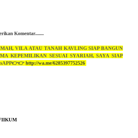
ikan Komentar.......
MAH, VILA ATAU TANAH KAVLING SIAP BANGUN
MA KEPEMILIKAN SESUAI SYARIAH, SAYA SIAP
tsAPP👉👉
http://wa.me/6285397752526
FIIKUM