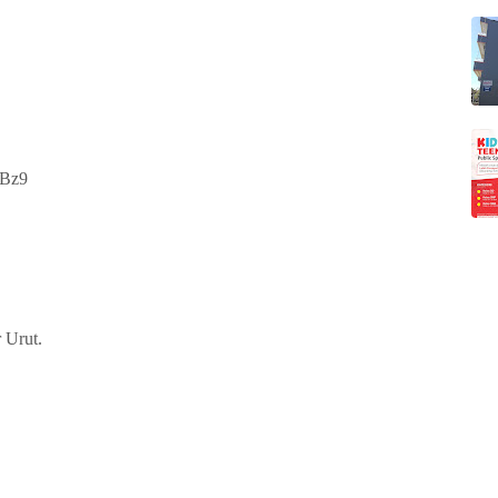
wBz9
 Urut.