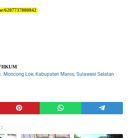
me/6287737880842
FIIKUM
 Moncong Loe, Kabupaten Maros, Sulawesi Selatan
 :