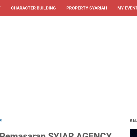
Y
CHARACTER BUILDING
PROPERTY SYARIAH
MY EVEN
sa
KE
a Pemasaran SYIAR AGENCY