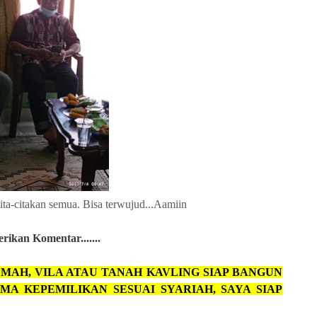
ita-citakan semua. Bisa terwujud...Aamiin
ikan Komentar.......
MAH, VILA ATAU TANAH KAVLING SIAP BANGUN
MA KEPEMILIKAN SESUAI SYARIAH, SAYA SIAP