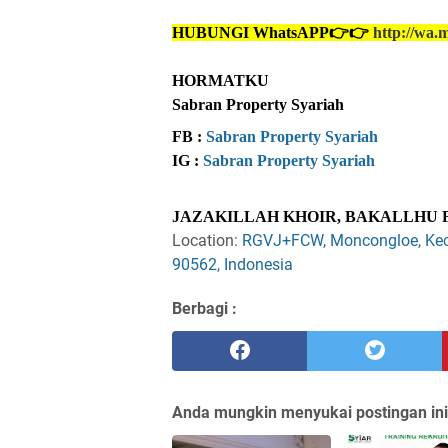
HUBUNGI WhatsAPP👉👉
http://wa.
HORMATKU
Sabran Property Syariah
FB : 
Sabran Property Syariah
IG : 
Sabran Property Syariah
JAZAKILLAH KHOIR, BAKALLHU 
Location:
RGVJ+FCW, Moncongloe, Kec.
90562, Indonesia
Berbagi :
Anda mungkin menyukai postingan ini