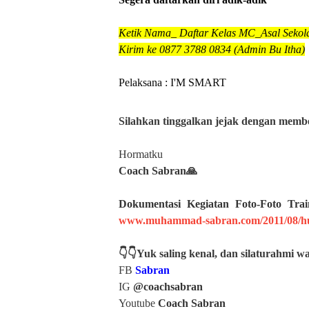
Ketik Nama_ Daftar Kelas MC_Asal Sekol
Kirim ke 
0877 3788 0834 (Admin Bu Itha)
Pelaksana : I'M SMART
Silahkan
tinggalkan jejak dengan member
Hormatku
Coach Sabran🙏
Dokumentasi Kegiatan Foto-Foto Tr
www.muhammad-sabran.com/2011/08/hu
👇👇Yuk saling kenal, dan silaturahmi wa
FB
Sabran
IG
@coachsabran
Youtube
Coach Sabran