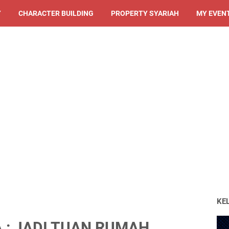
Y
CHARACTER BUILDING
PROPERTY SYARIAH
MY EVEN
KE
 : JADI TUAN RUMAH