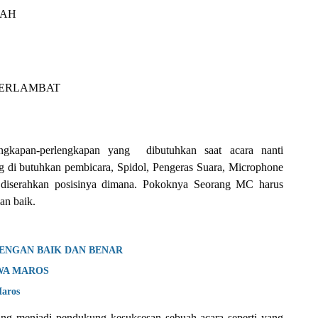
LAH
TERLAMBAT
kapan-perlengkapan yang  dibutuhkan saat acara nanti 
ng di butuhkan pembicara, Spidol, Pengeras Suara, Microphone 
 diserahkan posisinya dimana. Pokoknya Seorang MC harus 
an baik.
ENGAN BAIK DAN BENAR
WA MAROS
aros
g menjadi pendukung kesuksesan sebuah acara seperti yang 