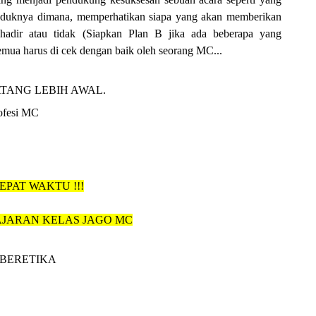
uduknya dimana, memperhatikan siapa yang akan memberikan 
adir atau tidak (Siapkan Plan B jika ada beberapa yang 
emua harus di cek dengan baik oleh seorang MC... 
MC DATANG LEBIH AWAL.
ofesi MC 
EPAT WAKTU !!!
AJARAN KELAS JAGO MC
 BERETIKA