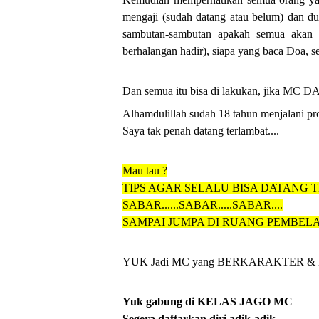
mengaji (sudah datang atau belum) dan d
sambutan-sambutan apakah semua akan h
berhalangan hadir), siapa yang baca Doa, s
Dan semua itu bisa di lakukan, jika 
Alhamdulillah sudah 18 tahun menjalani pr
Saya tak penah datang terlambat....
Mau tau ?
TIPS AGAR SELALU BISA DATANG T
SABAR......SABAR.....SABAR....
SAMPAI JUMPA DI RUANG PEMBEL
YUK Jadi MC yang BERKARAKTER &
Yuk gabung di KELAS JAGO MC 
Segera daftarkan diri adik-adik