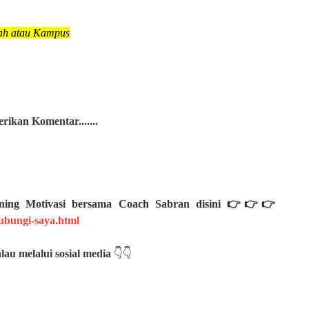
ah atau Kampus
ikan Komentar.......
aining Motivasi bersama Coach Sabran disini 👉👉👉
bungi-saya.html
lau melalui sosial media
👇👇