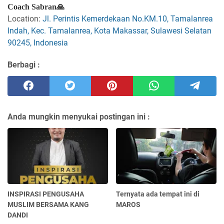
Coach Sabran🙏
Location:
Jl. Perintis Kemerdekaan No.KM.10, Tamalanrea
Indah, Kec. Tamalanrea, Kota Makassar, Sulawesi Selatan
90245, Indonesia
Berbagi :
Anda mungkin menyukai postingan ini :
INSPIRASI PENGUSAHA
Ternyata ada tempat ini di
MUSLIM BERSAMA KANG
MAROS
DANDI