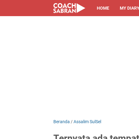
HOME
MY DIAR
Beranda
/
Assalim SulSel
Ternyata ada tempat