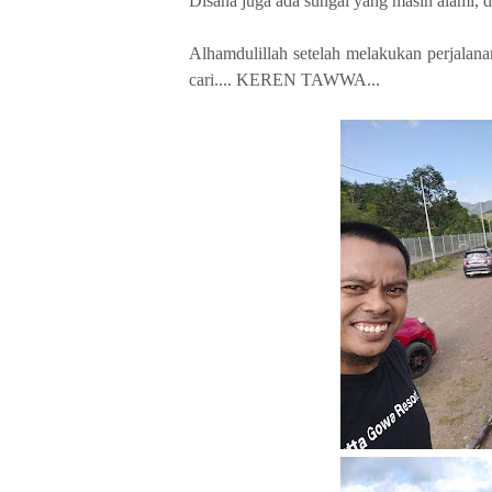
Disana juga ada sungai yang masih alami, 
Alhamdulillah setelah melakukan perjalana
cari.... KEREN TAWWA...