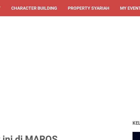
Y
CHARACTER BUILDING
PROPERTY SYARIAH
MY EVEN
KE
 ini di MAROS