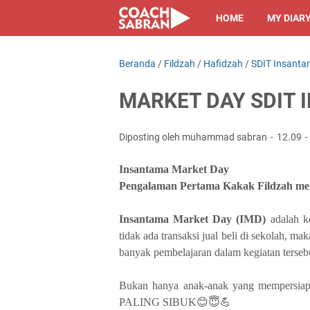
HOME
MY DIAR
Beranda
/
Fildzah
/
Hafidzah
/
SDIT Insant
MARKET DAY SDIT
Diposting oleh muhammad sabran
12.09
Insantama Market Day
Pengalaman Pertama Kakak Fildzah m
Insantama Market Day (IMD)
adalah ke
tidak ada transaksi jual beli di sekolah, 
banyak pembelajaran dalam kegiatan tersebu
Bukan hanya anak-anak yang mempersiap
PALING SIBUK😊😇💪