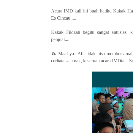
Acara IMD kali ini buah hatiku Kakak Haf
Es Cincau.....
Kakak Fildzah begitu sangat antusias, 
penjual.....
🙏 Maaf ya...Abi tidak bisa membersamai,
ceritata saja nak, keseruan acara IMDta....S