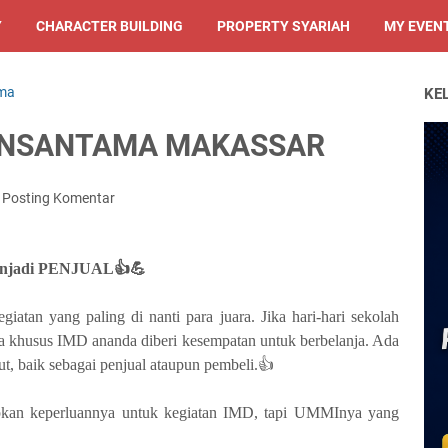
Y
CHARACTER BUILDING
PROPERTY SYARIAH
MY EVEN
ama
KE
 INSANTAMA MAKASSAR
Posting Komentar
enjadi PENJUAL👍💪
giatan yang paling di nanti para juara. Jika hari-hari sekolah
maka khusus IMD ananda diberi kesempatan untuk berbelanja. Ada
t, baik sebagai penjual ataupun pembeli.👍
kan keperluannya untuk kegiatan IMD, tapi UMMInya yang