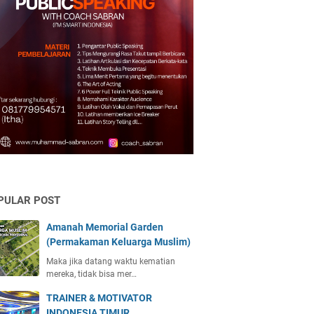
PULAR POST
Amanah Memorial Garden
(Permakaman Keluarga Muslim)
Maka jika datang waktu kematian
mereka, tidak bisa mer…
TRAINER & MOTIVATOR
INDONESIA TIMUR