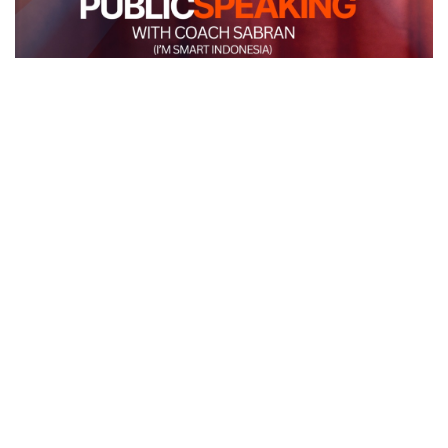
POPULAR POST
Amanah Memorial Garden (Permakaman Keluarga
Muslim)