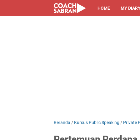
HOME
MY DIAR
Beranda
/
Kursus Public Speaking
/
Private 
Pertemuan Perdana K