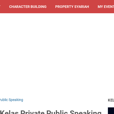
Y
CHARACTER BUILDING
PROPERTY SYARIAH
MY EVEN
Public Speaking
KE
elas Private Public Speaking