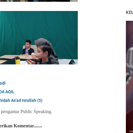
KE
odi
DA AQIL
idah As'ad Isrullah (5)
 pengantar Public Speaking.
ikan Komentar.......