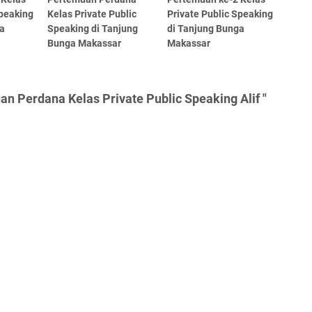
Speaking
Kelas Private Public
Private Public Speaking
ga
Speaking di Tanjung
di Tanjung Bunga
Bunga Makassar
Makassar
n Perdana Kelas Private Public Speaking Alif "