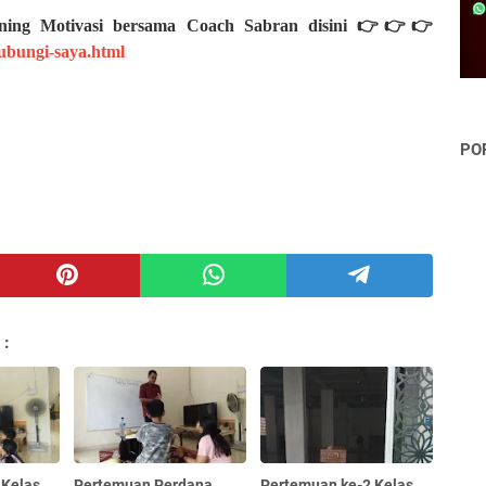
aining Motivasi bersama Coach Sabran disini 👉👉👉
bungi-saya.html
PO
 :
 Kelas
Pertemuan Perdana
Pertemuan ke-2 Kelas