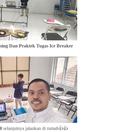
ning Dan Praktek Tugas Ice Breaker
0
selanjutnya jalankan di rumah👍👍